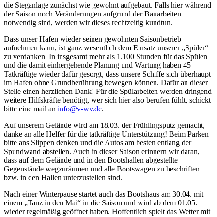
die Steganlage zunächst wie gewohnt aufgebaut. Falls hier während
der Saison noch Veränderungen aufgrund der Bauarbeiten
notwendig sind, werden wir dieses rechtzeitig kundtun.
Dass unser Hafen wieder seinen gewohnten Saisonbetrieb
aufnehmen kann, ist ganz wesentlich dem Einsatz unserer „Spüler“
zu verdanken. In insgesamt mehr als 1.100 Stunden für das Spülen
und die damit einhergehende Planung und Wartung haben 45
Tatkräftige wieder dafür gesorgt, dass unsere Schiffe sich überhaupt
im Hafen ohne Grundberührung bewegen können. Dafür an dieser
Stelle einen herzlichen Dank! Für die Spülarbeiten werden dringend
weitere Hilfskräfte benötigt, wer sich hier also berufen fühlt, schickt
bitte eine mail an
info@v-wv.de
.
Auf unserem Gelände wird am 18.03. der Frühlingsputz gemacht,
danke an alle Helfer für die tatkräftige Unterstützung! Beim Parken
bitte ans Slippen denken und die Autos am besten entlang der
Spundwand abstellen. Auch in dieser Saison erinnern wir daran,
dass auf dem Gelände und in den Bootshallen abgestellte
Gegenstände wegzuräumen und alle Bootswagen zu beschriften
bzw. in den Hallen unterzustellen sind.
Nach einer Winterpause startet auch das Bootshaus am 30.04. mit
einem „Tanz in den Mai“ in die Saison und wird ab dem 01.05.
wieder regelmäßig geöffnet haben. Hoffentlich spielt das Wetter mit